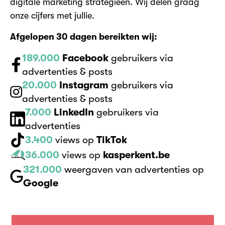
digitale marketing strategieën. Wij delen graag
onze cijfers met jullie.
Afgelopen 30 dagen bereikten wij:
189.000
Facebook
gebruikers via
advertenties & posts
20.000
Instagram
gebruikers via
advertenties & posts
7.000
LinkedIn
gebruikers via
advertenties
3.400
views op
TikTok
36.000
views op
kasperkent.be
321.000
weergaven van advertenties op
Google
Ontdek de kracht van onze digitale vitrine