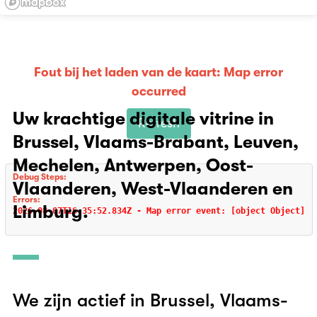
Fout bij het laden van de kaart
:
Map error
occurred
Uw krachtige digitale vitrine in
Refresh
Brussel, Vlaams-Brabant, Leuven,
Mechelen, Antwerpen, Oost-
Debug Steps:
Vlaanderen, West-Vlaanderen en
Errors:
Limburg.
2026-08-07T16:35:52.834Z - Map error event: [object Object]
We zijn actief in Brussel, Vlaams-