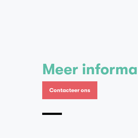
Meer informa
Contacteer ons
Contacteer ons