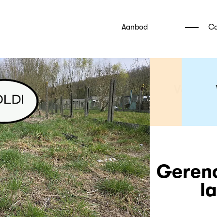
Aanbod
Ca
Verko
Geren
la