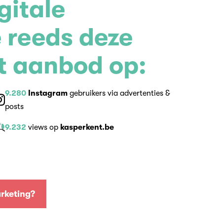
gitale
 reeds deze
it aanbod op:
9.280
Instagram
gebruikers via advertenties &
posts
9.232
views op
kasperkent.be
rketing?
rketing?