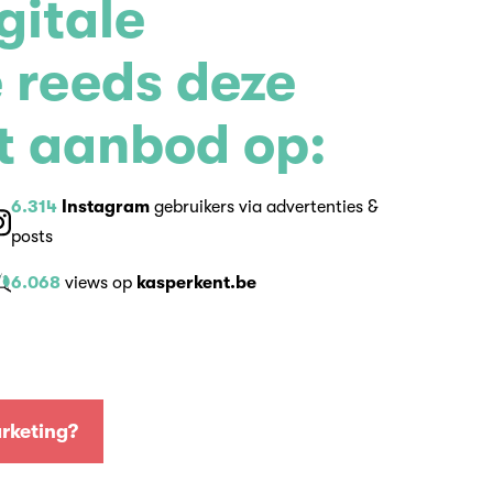
gitale
 reeds deze
it aanbod op:
6.314
Instagram
gebruikers via advertenties &
posts
6.068
views op
kasperkent.be
rketing?
rketing?