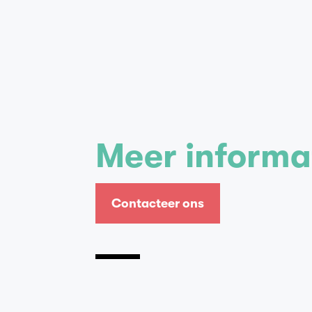
Meer informa
Contacteer ons
Contacteer ons