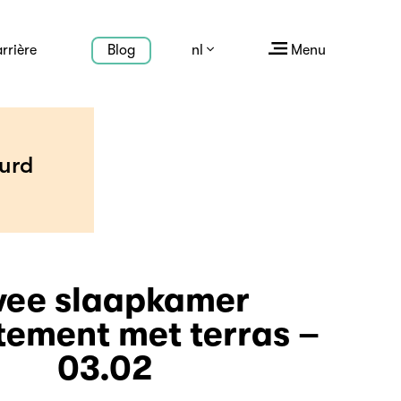
rrière
Blog
nl
Menu
urd
ee slaapkamer
ement met terras –
03.02