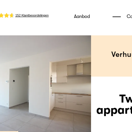
Aanbod
Ca
Verhu
Tw
appart